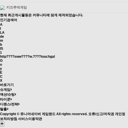
키즈추억게임
현재 최근게시물등은 커뮤니티에 맞게 제작되었습니다.
인기검색어
A
I
LA
de
m
b
IS
1
http????sww????w.????touchgal
G
o
y
E
C
X
바로가기
슈게임
액션/슈팅
타이쿤
디펜스/전략
탈출
Copyright ©
쥬니어네이버 게임랜드
All rights reserved.
오류/신고/저작권
개인정
보처리방침
서비스이용약관