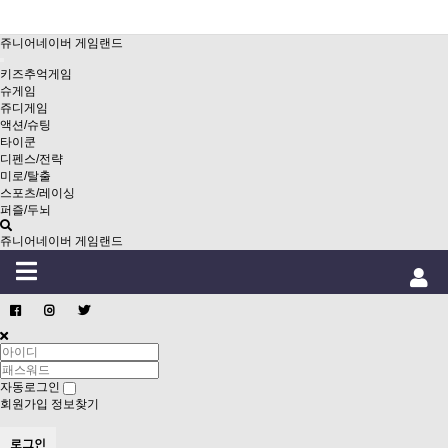
쥬니어네이버 게임랜드
키즈추억게임
슈게임
쥬디게임
액션/슈팅
타이쿤
디펜스/전략
미로/탈출
스포츠/레이싱
퍼즐/두뇌
쥬니어네이버 게임랜드
자동로그인
회원가입
정보찾기