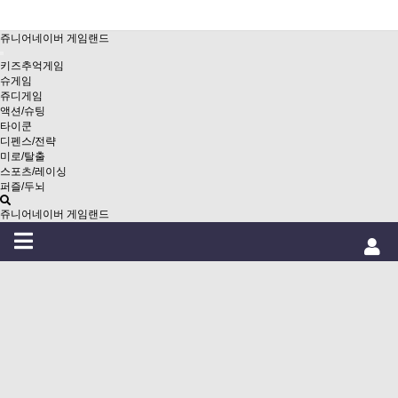
쥬니어네이버 게임랜드
키즈추억게임
슈게임
쥬디게임
액션/슈팅
타이쿤
디펜스/전략
미로/탈출
스포츠/레이싱
퍼즐/두뇌
쥬니어네이버 게임랜드