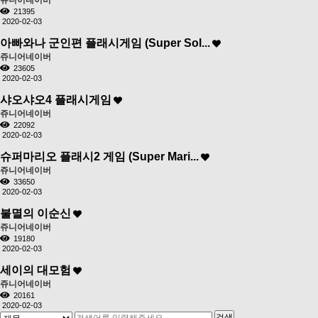
쥬니어네이버
21395
2020-02-03
아빠와나 군인편 플래시게임 (Super Sol...
쥬니어네이버
23605
2020-02-03
샤오샤오4 플래시게임
쥬니어네이버
22092
2020-02-03
슈퍼마리오 플래시2 게임 (Super Mari...
쥬니어네이버
33650
2020-02-03
불멸의 이순신
쥬니어네이버
19180
2020-02-03
세이의 대모험
쥬니어네이버
20161
2020-02-03