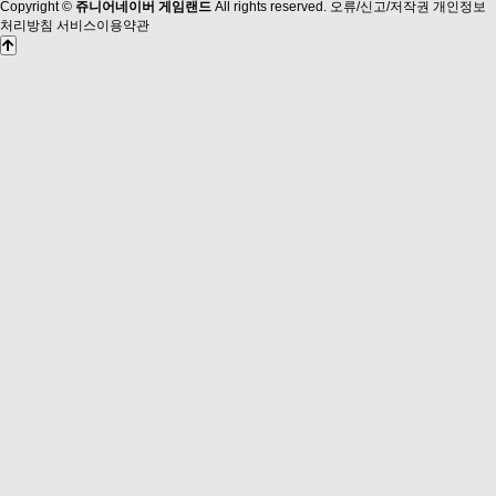
Copyright ©
쥬니어네이버 게임랜드
All rights reserved.
오류/신고/저작권
개인정보
처리방침
서비스이용약관